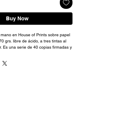
Buy Now
a mano en House of Prints sobre papel
 grs. libre de ácido, a tres tintas al
r. Es una serie de 40 copias firmadas y
tista y cada una es acompañada por
tenticidad. Medidas sin marco: 50 x 70
con una varilla de 1,5 x 2cm. y vidrio
 a elección del cliente (la foto es
 una semana en estar listo. Se pueden
s opciones de marco y adicionar los
 realizada la compra.
su certificado de autenticidad.
por OCA únicamente SIN MARCO.
con la opción de retirar en el taller
meses desde la fecha de compra.