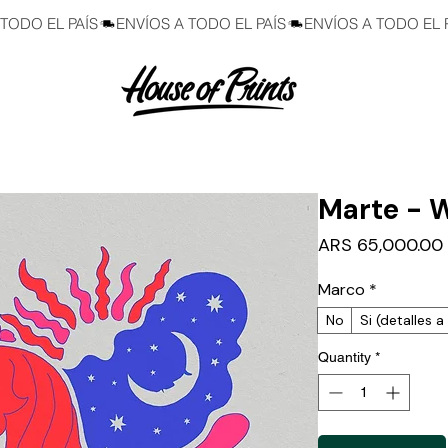
Marte - W
ARS 65,000.00
Marco
*
No
Si (detalles 
Quantity
*