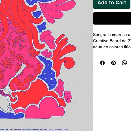
Add to Cart
Serigrafía impresa 
Creative Board de 270
agua en colores flúo
numeradas por la ar
su certificado de au
cm.
El marco incluido es 
común. El color queda
ilustrativa) y tarda
tener en cuenta otra
costos extra una vez
Cada obra viene con 
Envíos al interior 
Las obras compradas 
se guardan hasta 4 